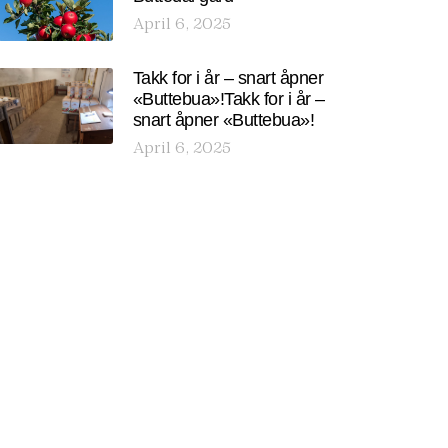
April 6, 2025
Takk for i år – snart åpner
«Buttebua»!Takk for i år –
snart åpner «Buttebua»!
April 6, 2025