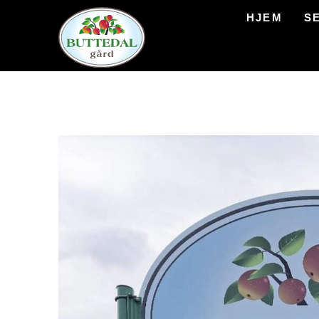
HJEM
S