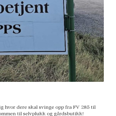
lig hvor dere skal svinge opp fra FV 285 til
lkommen til selvplukk og gårdsbutikk!