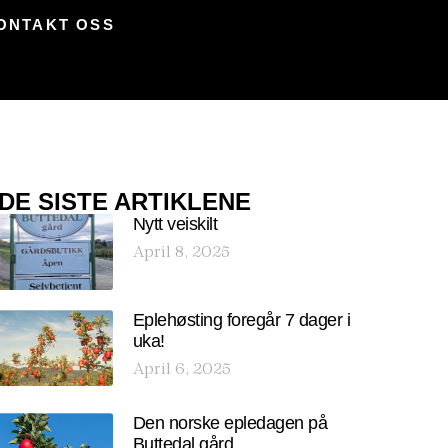
ONTAKT OSS
DE SISTE ARTIKLENE
Nytt veiskilt
April 8, 2025
Eplehøsting foregår 7 dager i
uka!
April 6, 2025
Den norske epledagen på
Buttedal gård