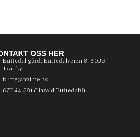
ONTAKT OSS HER
Buttedal gård, Buttedalveien 3, 3406
Tranby
butte@online.no
977 44 291 (Harald Buttedahl)